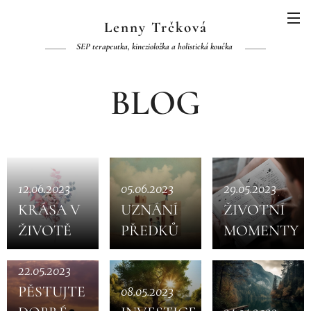
Lenny Trčková
SEP terapeutka, kinezioložka a holistická koučka
BLOG
12.06.2023
05.06.2023
29.05.2023
KRÁSA V
UZNÁNÍ
ŽIVOTNÍ
ŽIVOTĚ
PŘEDKŮ
MOMENTY
22.05.2023
PĚSTUJTE
08.05.2023