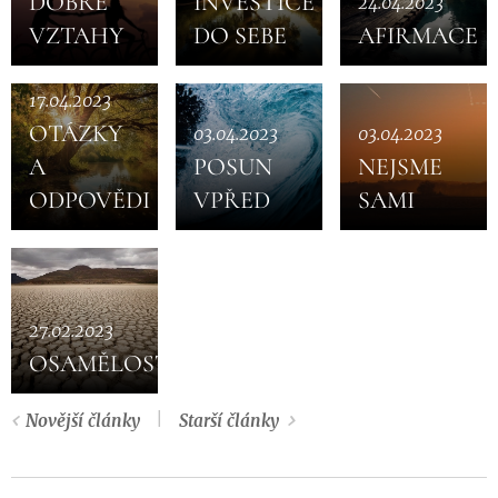
DOBRÉ
INVESTICE
24.04.2023
VZTAHY
DO SEBE
AFIRMACE
17.04.2023
OTÁZKY
03.04.2023
03.04.2023
A
POSUN
NEJSME
ODPOVĚDI
VPŘED
SAMI
27.02.2023
OSAMĚLOST
Novější články
Starší články