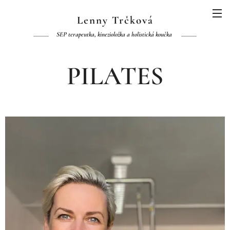
Lenny Trčková
SEP terapeutka, kinezioložka a holistická koučka
PILATES