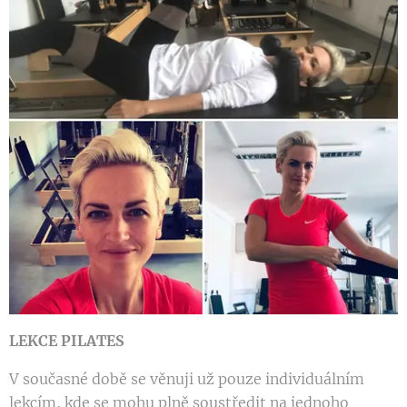
LEKCE
PILATES
V současné době se věnuji už pouze individuálním
lekcím, kde se mohu plně soustředit na jednoho