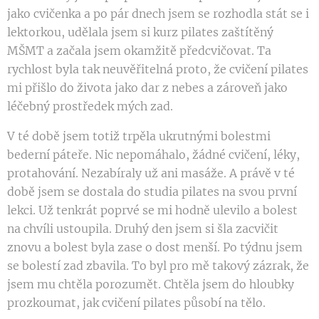
jako cvičenka a po pár dnech jsem se rozhodla stát se i
lektorkou, udělala jsem si kurz pilates zaštítěný
MŠMT a začala jsem okamžitě předcvičovat. Ta
rychlost byla tak neuvěřitelná proto, že cvičení pilates
mi přišlo do života jako dar z nebes a zároveň jako
léčebný prostředek mých zad.
V té době jsem totiž trpěla ukrutnými bolestmi
bederní páteře. Nic nepomáhalo, žádné cvičení, léky,
protahování. Nezabíraly už ani masáže. A právě v té
době jsem se dostala do studia pilates na svou první
lekci. Už tenkrát poprvé se mi hodně ulevilo a bolest
na chvíli ustoupila. Druhý den jsem si šla zacvičit
znovu a bolest byla zase o dost menší. Po týdnu jsem
se bolestí zad zbavila. To byl pro mě takový zázrak, že
jsem mu chtěla porozumět. Chtěla jsem do hloubky
prozkoumat, jak cvičení pilates působí na tělo.