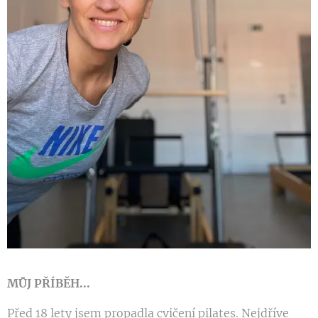
MŮJ PŘÍBĚH...
Před 18 lety jsem propadla cvičení pilates. Nejdříve