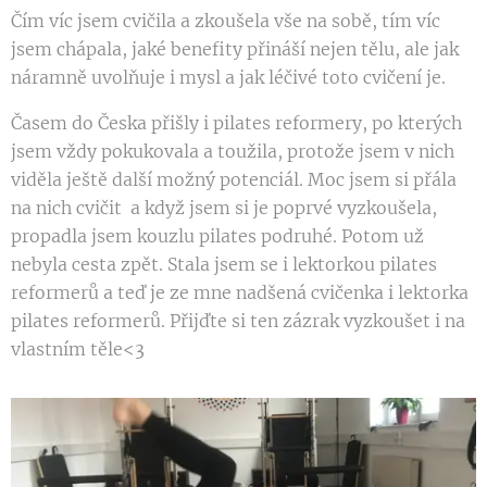
Čím víc jsem cvičila a zkoušela vše na sobě, tím víc
jsem chápala, jaké benefity přináší nejen tělu, ale jak
náramně uvolňuje i mysl a jak léčivé toto cvičení je.
Časem do Česka přišly i pilates reformery, po kterých
jsem vždy pokukovala a toužila, protože jsem v nich
viděla ještě další možný potenciál. Moc jsem si přála
na nich cvičit a když jsem si je poprvé vyzkoušela,
propadla jsem kouzlu pilates podruhé. Potom už
nebyla cesta zpět. Stala jsem se i lektorkou pilates
reformerů a teď je ze mne nadšená cvičenka i lektorka
pilates reformerů. Přijďte si ten zázrak vyzkoušet i na
vlastním těle<3