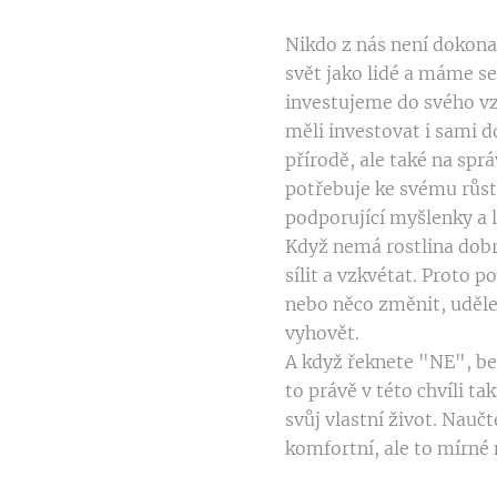
Nikdo z nás není dokonal
svět jako lidé a máme se 
investujeme do svého vz
měli investovat i sami 
přírodě, ale také na spr
potřebuje ke svému růst
podporující myšlenky a 
Když nemá rostlina dobré
sílit a vzkvétat. Proto 
nebo něco změnit, udělej
vyhovět.
A když řeknete "NE", be
to právě v této chvíli tak
svůj vlastní život. Nauč
komfortní, ale to mírné n