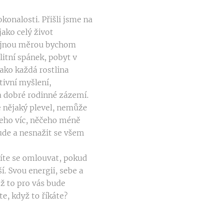
konalosti. Přišli jsme na
jako celý život
stejnou měrou bychom
itní spánek, pobyt v
Jako každá rostlina
ivní myšlení,
a dobré rodinné zázemí.
e nějaký plevel, nemůže
ěčeho víc, něčeho méně
šude a nesnažit se všem
síte se omlouvat, pokud
ší. Svou energii, sebe a
ež to pro vás bude
te, když to říkáte?