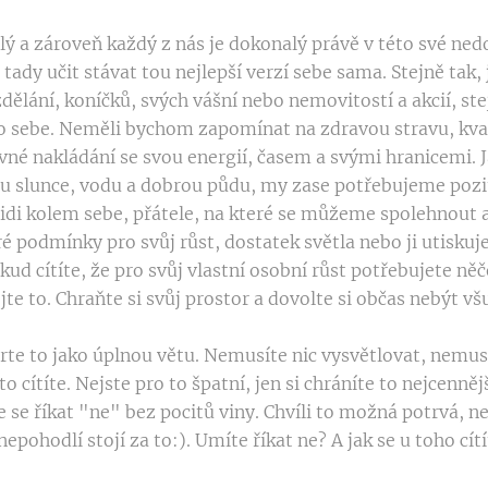
ý a zároveň každý z nás je dokonalý právě v této své nedo
tady učit stávat tou nejlepší verzí sebe sama. Stejně tak, 
dělání, koníčků, svých vášní nebo nemovitostí a akcií, 
do sebe. Neměli bychom zapomínat na zdravou stravu, kval
ávné nakládání se svou energií, časem a svými hranicemi. 
u slunce, vodu a dobrou půdu, my zase potřebujeme pozit
lidi kolem sebe, přátele, na které se můžeme spolehnout 
 podmínky pro svůj růst, dostatek světla nebo ji utiskuj
pokud cítíte, že pro svůj vlastní osobní růst potřebujete n
te to. Chraňte si svůj prostor a dovolte si občas nebýt v
rte to jako úplnou větu. Nemusíte nic vysvětlovat, nemu
to cítíte. Nejste pro to špatní, jen si chráníte to nejcenněj
te se říkat "ne" bez pocitů viny. Chvíli to možná potrvá, n
epohodlí stojí za to:). Umíte říkat ne? A jak se u toho cítí