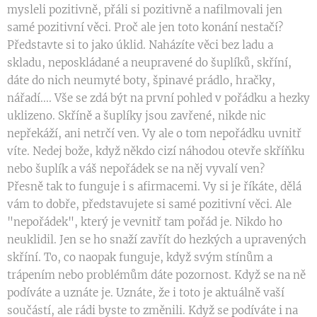
mysleli pozitivně, přáli si pozitivně a nafilmovali jen
samé pozitivní věci. Proč ale jen toto konání nestačí?
Představte si to jako úklid. Naházíte věci bez ladu a
skladu, neposkládané a neupravené do šuplíků, skříní,
dáte do nich neumyté boty, špinavé prádlo, hračky,
nářadí.... Vše se zdá být na první pohled v pořádku a hezky
uklizeno. Skříně a šuplíky jsou zavřené, nikde nic
nepřekáží, ani netrčí ven. Vy ale o tom nepořádku uvnitř
víte. Nedej bože, když někdo cizí náhodou otevře skříňku
nebo šuplík a váš nepořádek se na něj vyvalí ven?
Přesně tak to funguje i s afirmacemi. Vy si je říkáte, dělá
vám to dobře, představujete si samé pozitivní věci. Ale
"nepořádek", který je vevnitř tam pořád je. Nikdo ho
neuklidil. Jen se ho snaží zavřít do hezkých a upravených
skříní. To, co naopak funguje, když svým stínům a
trápením nebo problémům dáte pozornost. Když se na ně
podíváte a uznáte je. Uznáte, že i toto je aktuálně vaší
součástí, ale rádi byste to změnili. Když se podíváte i na