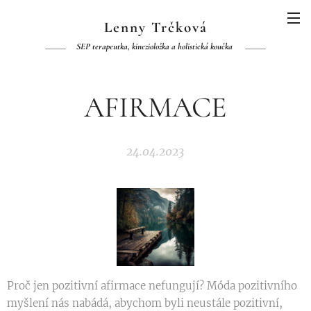
Lenny Trčková
SEP terapeutka, kinezioložka a holistická koučka
AFIRMACE
24.04.2023
Proč jen pozitivní afirmace nefungují? Móda pozitivního
myšlení nás nabádá, abychom byli neustále pozitivní,