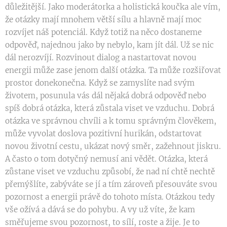
důležitější. Jako moderátorka a holistická koučka ale vím,
že otázky mají mnohem větší sílu a hlavně mají moc
rozvíjet náš potenciál. Když totiž na něco dostaneme
odpověď, najednou jako by nebylo, kam jít dál. Už se nic
dál nerozvíjí. Rozvinout dialog a nastartovat novou
energii může zase jenom další otázka. Ta může rozšiřovat
prostor donekonečna. Když se zamyslíte nad svým
životem, posunula vás dál nějaká dobrá odpověď nebo
spíš dobrá otázka, která zůstala viset ve vzduchu. Dobrá
otázka ve správnou chvíli a k tomu správným člověkem,
může vyvolat doslova pozitivní hurikán, odstartovat
novou životní cestu, ukázat nový směr, zažehnout jiskru.
A často o tom dotyčný nemusí ani vědět. Otázka, která
zůstane viset ve vzduchu způsobí, že nad ní chtě nechtě
přemýšlíte, zabýváte se jí a tím zároveň přesouváte svou
pozornost a energii právě do tohoto místa. Otázkou tedy
vše ožívá a dává se do pohybu. A vy už víte, že kam
směřujeme svou pozornost, to sílí, roste a žije. Je to