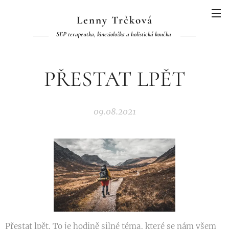
Lenny Trčková
SEP terapeutka, kinezioložka a holistická koučka
PŘESTAT LPĚT
09.08.2021
Přestat lpět. To je hodině silné téma, které se nám všem