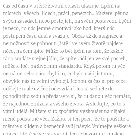
čas od času v určité životní oblasti ukazuje. Lpění na
místech, věcech, lidech, práci, penězích...Můžete lpět na
svých zásadách nebo postojích, na svém postavení. Lpění
je něco, co nás jemně omotává jako had, který nás
postupem času dusí a svazuje. Občas až do stagnace a
nemožnosti se pohnout. Jistě i ve svém životě najdete
něco, na čem lpíte. Může to být lpění na tom, že každé
ráno snídáte stejné jídlo, že spíte rádi jen ve své posteli,
můžete lpět na životním standardu. Když potom tu věc
nemáme nebo nám chybí to, co bylo naší jistotou,
obvykle nás to velmi vykolejí. Jednou za čas si pro sebe
udělejte malé cvičení odevzdání. Jen si sedněte do
pohodlného sedu a představte si, že tu danou věc nemáte,
že najednou zmizela z vašeho života. A sledujte, co to s
vámi udělá. Můžete si to zpočátku vyzkoušet na nějaké
méně podstatné věci. Zažijte si ten pocit, že to pouštíte a
měníte s klidem a bezpečně svůj návyk. Vnímejte veškeré
emoce, které se ve vás vyrojí. Jen je pozorujte, nijak je