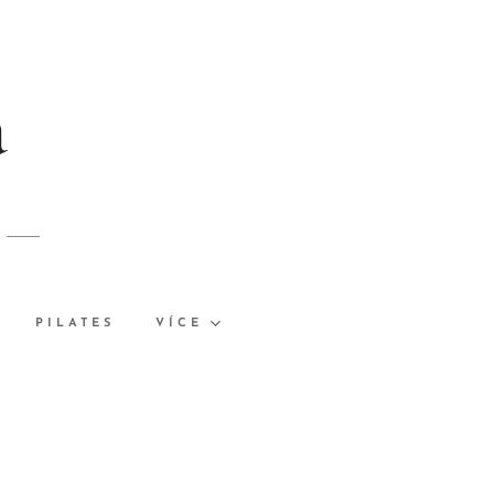
á
PILATES
VÍCE