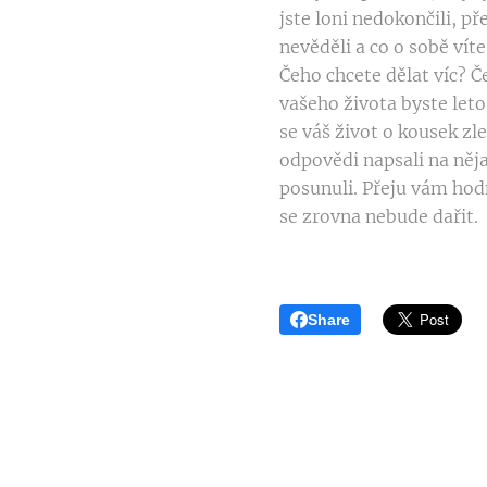
jste loni nedokončili, p
nevěděli a co o sobě vít
Čeho chcete dělat víc? Č
vašeho života byste letos
se váš život o kousek z
odpovědi napsali na něja
posunuli. Přeju vám hodn
se zrovna nebude dařit.
Share