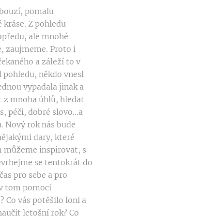
obouzí, pomalu
é kráse. Z pohledu
opředu, ale mnohé
je, zaujmeme. Proto i
ekaného a záleží to v
l pohledu, někdo vnesl
jednou vypadala jinak a
žet z mnoha úhlů, hledat
, péči, dobré slovo...a
ku. Nový rok nás bude
 nějakými dary, které
ím můžeme inspirovat, s
nevrhejme se tentokrát do
čas pro sebe a pro
 v tom pomoci
? Co vás potěšilo loni a
 naučit letošní rok? Co