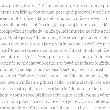
2023...roku, který ještě voní novotou, který se teprve pr
jemně svá křídla, aby se nám postupně předvedl v celé sv
nce se mnohé může zdát dané, mnoho už můžeme vyčíst d
u vůlí, prací na sobě a tím, jaký postoj k tomu, co se dě
yl předpovězen jakýkoliv, může přinést mnoho nového a neč
. Určitě jste zažili moment, kdy stačilo jen změnit úhe
novou okolnost, kterou jste předtím neznali a celá věc na
í pocit? Přesně tak se dá na mnoho věcí dívat. Jinak, nahlí
vé informace, dát věcem prostor, ať se stanou, dát jim čas
o nebát se nedělat vůbec nic. I to bývá dost často k užit
, odolnější, silnější a odvážnější. Všichni jsme sem přišli s
se zmizí. Každý z nás něco umí a ovládá, hledejme to, č
 jakou kvalitu můžeme přinést celku. Dejme si chvíli čas a 
eré nás často pohání se začátkem každého roku. Dejme si 
hom v tomto roce přáli pro sebe a pro celek. Mohou vám
 vám loni podařilo a co byste chtěli ještě víc rozvíjet letos
 se stalo letos? Co jste se naučili loni a co byste se chtěli