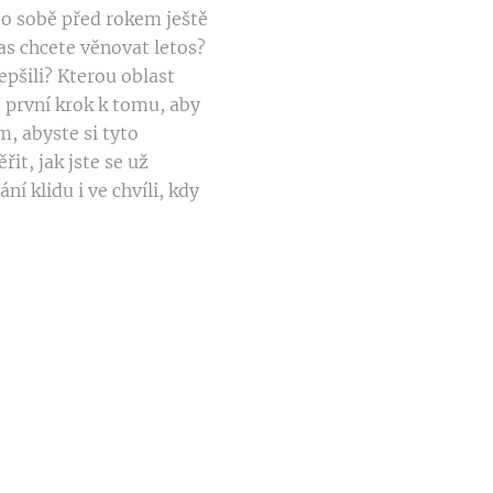
e o sobě před rokem ještě
as chcete věnovat letos?
epšili? Kterou oblast
ko první krok k tomu, aby
, abyste si tyto
it, jak jste se už
 klidu i ve chvíli, kdy