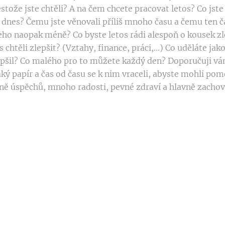
řestože jste chtěli? A na čem chcete pracovat letos? Co jst
e dnes? Čemu jste věnovali příliš mnoho času a čemu ten č
eho naopak méně? Co byste letos rádi alespoň o kousek zl
 chtěli zlepšit? (Vztahy, finance, práci,...) Co uděláte ja
lepšil? Co malého pro to můžete každý den? Doporučuji vám
ký papír a čas od času se k nim vraceli, abyste mohli poměř
ě úspěchů, mnoho radosti, pevné zdraví a hlavně zachování