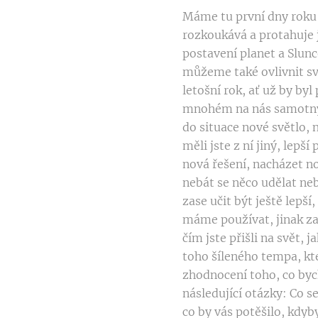
Máme tu první dny roku 
rozkoukává a protahuje 
postavení planet a Slu
můžeme také ovlivnit svo
letošní rok, ať už by b
mnohém na nás samotných
do situace nové světlo, 
měli jste z ní jiný, lepš
nová řešení, nacházet no
nebát se něco udělat neb
zase učit být ještě lepší
máme používat, jinak za
čím jste přišli na svět,
toho šíleného tempa, kt
zhodnocení toho, co byc
následující otázky: Co se
co by vás potěšilo, kdyby