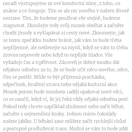
neradi vystupujeme ze své komfortní zóny, z toho, co
známe a co funguje. Tím se ale nic nového v našem životě
nestane. Tím, že budeme používat vše stejně, budeme
stagnovat. Zkoušejte tedy svůj mozek obelhat a začněte
chodit jinudy a vyšlapávat si cesty nové. Zkoumejte, jak
se tomu zpočátku budete bránit, jak vám to bude třeba
nepříjemné, ale neklesejte na mysli, když se vám to třeba
zrovna nepovede nebo když to nepůjde hladce. Vše
vyžaduje čas a trpělivost. Zároveň je dobré mozku dát
nějakou odměnu za to, že se bude učit něco nového, něco,
čím se potěší. Může to být příjemná procházka,
odpočinek, kvalitní strava nebo nějaká kulturní akce.
Mozek potom bude mnohem raději opakovat nové věci,
co se naučil, když ví, že jej čeká vždy nějaká odměna poté.
Pokud tedy chcete například zhubnout nebo začít běhat,
začněte s nejmenšími kroky. Jednou místo čokolády
snězte jablko. U běhání zase můžete začít rychlejší chůzí
a postupně prodlužovat trasu. Možná se vám to bude zdát