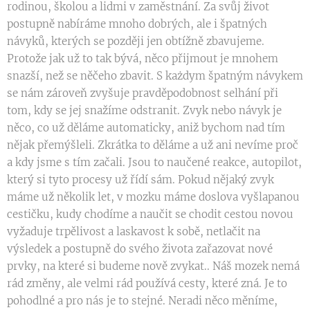
rodinou, školou a lidmi v zaměstnání. Za svůj život
postupně nabíráme mnoho dobrých, ale i špatných
návyků, kterých se později jen obtížně zbavujeme.
Protože jak už to tak bývá, něco přijmout je mnohem
snazší, než se něčeho zbavit. S każdym špatným návykem
se nám zároveň zvyšuje pravděpodobnost selhání při
tom, kdy se jej snažíme odstranit. Zvyk nebo návyk je
něco, co už děláme automaticky, aniž bychom nad tím
nějak přemýšleli. Zkrátka to děláme a už ani nevíme proč
a kdy jsme s tím začali. Jsou to naučené reakce, autopilot,
který si tyto procesy už řídí sám. Pokud nějaký zvyk
máme už několik let, v mozku máme doslova vyšlapanou
cestičku, kudy chodíme a naučit se chodit cestou novou
vyžaduje trpělivost a laskavost k sobě, netlačit na
výsledek a postupně do svého života zařazovat nové
prvky, na které si budeme nově zvykat.. Náš mozek nemá
rád změny, ale velmi rád používá cesty, které zná. Je to
pohodlné a pro nás je to stejné. Neradi něco měníme,