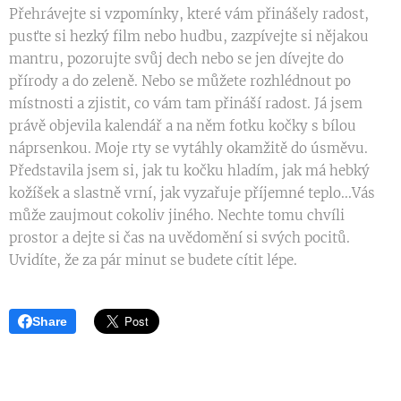
Přehrávejte si vzpomínky, které vám přinášely radost,
pusťte si hezký film nebo hudbu, zazpívejte si nějakou
mantru, pozorujte svůj dech nebo se jen dívejte do
přírody a do zeleně. Nebo se můžete rozhlédnout po
místnosti a zjistit, co vám tam přináší radost. Já jsem
právě objevila kalendář a na něm fotku kočky s bílou
náprsenkou. Moje rty se vytáhly okamžitě do úsměvu.
Představila jsem si, jak tu kočku hladím, jak má hebký
kožíšek a slastně vrní, jak vyzařuje příjemné teplo...Vás
může zaujmout cokoliv jiného. Nechte tomu chvíli
prostor a dejte si čas na uvědomění si svých pocitů.
Uvidíte, že za pár minut se budete cítit lépe.
Share