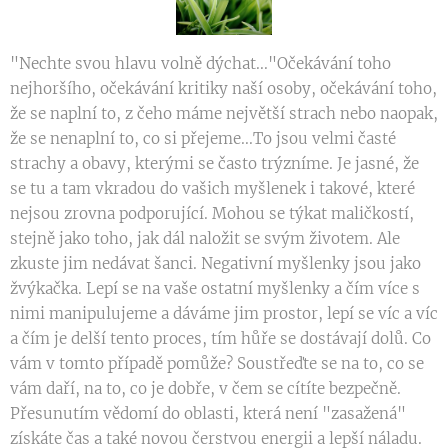
"Nechte svou hlavu volně dýchat..."Očekávání toho
nejhoršího, očekávání kritiky naší osoby, očekávání toho,
že se naplní to, z čeho máme největší strach nebo naopak,
že se nenaplní to, co si přejeme...To jsou velmi časté
strachy a obavy, kterými se často trýzníme. Je jasné, že
se tu a tam vkradou do vašich myšlenek i takové, které
nejsou zrovna podporující. Mohou se týkat maličkostí,
stejně jako toho, jak dál naložit se svým životem. Ale
zkuste jim nedávat šanci. Negativní myšlenky jsou jako
žvýkačka. Lepí se na vaše ostatní myšlenky a čím více s
nimi manipulujeme a dáváme jim prostor, lepí se víc a víc
a čím je delší tento proces, tím hůře se dostávají dolů. Co
vám v tomto případě pomůže? Soustřeďte se na to, co se
vám daří, na to, co je dobře, v čem se cítíte bezpečně.
Přesunutím vědomí do oblasti, která není "zasažená"
získáte čas a také novou čerstvou energii a lepší náladu.