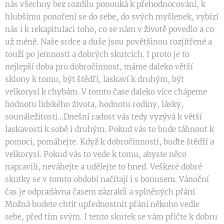
nás všechny bez rozdílu ponouká k přehodnocování, k
hlubšímu ponoření se do sebe, do svých myšlenek, vybízí
nás i k rekapitulaci toho, co se nám v životě povedlo a co
už méně. Naše srdce a duše jsou povětšinou rozjitřené a
touží po jemnosti a dobrých skutcích. I proto je to
nejlepší doba pro dobročinnost, máme daleko větší
sklony k tomu, být štědří, laskaví k druhým, být
velkorysí k chybám. V tomto čase daleko více chápeme
hodnotu lidského života, hodnotu rodiny, lásky,
sounáležitosti...Dnešní radost vás tedy vyzývá k větší
laskavosti k sobě i druhým. Pokud vás to bude táhnout k
pomoci, pomáhejte. Když k dobročinnosti, buďte štědří a
velkorysí. Pokud vás to vede k tomu, abyste něco
napravili, neváhejte a udělejte to hned. Veškeré dobré
skutky se v tomto období načítají i s bonusem. Vánoční
čas je odpradávna časem zázraků a splněných přání.
Možná budete chtít upřednostnit přání někoho vedle
sebe, před tím svým. I tento skutek se vám přičte k dobru