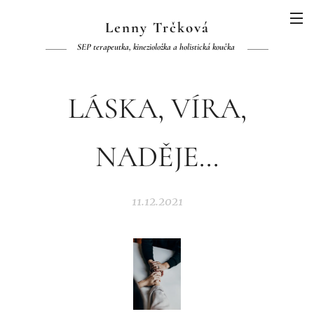
Lenny Trčková
SEP terapeutka, kinezioložka a holistická koučka
LÁSKA, VÍRA,
NADĚJE...
11.12.2021