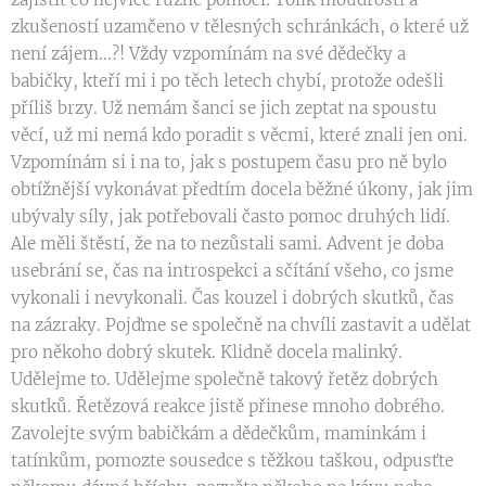
zkušeností uzamčeno v tělesných schránkách, o které už
není zájem...?! Vždy vzpomínám na své dědečky a
babičky, kteří mi i po těch letech chybí, protože odešli
příliš brzy. Už nemám šanci se jich zeptat na spoustu
věcí, už mi nemá kdo poradit s věcmi, které znali jen oni.
Vzpomínám si i na to, jak s postupem času pro ně bylo
obtížnější vykonávat předtím docela běžné úkony, jak jim
ubývaly síly, jak potřebovali často pomoc druhých lidí.
Ale měli štěstí, že na to nezůstali sami. Advent je doba
usebrání se, čas na introspekci a sčítání všeho, co jsme
vykonali i nevykonali. Čas kouzel i dobrých skutků, čas
na zázraky. Pojďme se společně na chvíli zastavit a udělat
pro někoho dobrý skutek. Klidně docela malinký.
Udělejme to. Udělejme společně takový řetěz dobrých
skutků. Řetězová reakce jistě přinese mnoho dobrého.
Zavolejte svým babičkám a dědečkům, maminkám i
tatínkům, pomozte sousedce s těžkou taškou, odpusťte