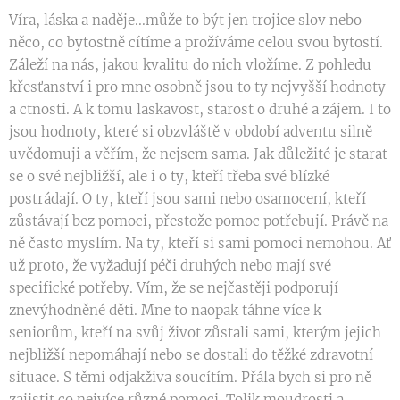
Víra, láska a naděje...může to být jen trojice slov nebo
něco, co bytostně cítíme a prožíváme celou svou bytostí.
Záleží na nás, jakou kvalitu do nich vložíme. Z pohledu
křesťanství i pro mne osobně jsou to ty nejvyšší hodnoty
a ctnosti. A k tomu laskavost, starost o druhé a zájem. I to
jsou hodnoty, které si obzvláště v období adventu silně
uvědomuji a věřím, že nejsem sama. Jak důležité je starat
se o své nejbližší, ale i o ty, kteří třeba své blízké
postrádají. O ty, kteří jsou sami nebo osamocení, kteří
zůstávají bez pomoci, přestože pomoc potřebují. Právě na
ně často myslím. Na ty, kteří si sami pomoci nemohou. Ať
už proto, že vyžadují péči druhých nebo mají své
specifické potřeby. Vím, že se nejčastěji podporují
znevýhodněné děti. Mne to naopak táhne více k
seniorům, kteří na svůj život zůstali sami, kterým jejich
nejbližší nepomáhají nebo se dostali do těžké zdravotní
situace. S těmi odjakživa soucítím. Přála bych si pro ně
zajistit co nejvíce různé pomoci. Tolik moudrosti a