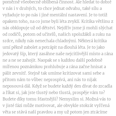
poměrně všeobecně oblíbená činnost. Ale hledat to dobré
v nás i v druhých, to chce jednat odvahu, také sílu a
vyžaduje to po nás i jiné mentální nastavení. Je to totiž
opakem toho, na co jsme byli léta zvyklí. Kritika většinu z
nás obklopuje už od dětství. Nejdřív jsme ji mohli slýchat
od rodičů, potom od učitelů, našich spolužáků a ruku na
srdce, nikdy nás nenechala chladnými. Některá kritika
umí pěkně zabolet a potrápit na dlouhá léta. Je to jako
jedovatý šíp, který zasáhne naše nejcitlivější místo a rána
ne a ne se zahojit. Naopak se s každou další podobně
mířenou poznámkou prohlubuje a rána začne hnisat a
pálit zevnitř. Stejně tak umíme kritizovat sami sebe a
přitom nám to vůbec neprospívá, ani nás to nijak
neposouvá dál. Když se budete každý den dívat do zrcadla
a říkat si, jak jste tlustý nebo tlustá, prospěje vám to?
Budete díky tomu šťastnější? Nemyslím si. Možná vás to
v jisté fázi může motivovat, ale obvykle stokrát vyřčená
věta se stává naší pravdou a my už potom jen ztrácíme