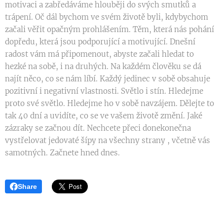
motivaci a zabředáváme hlouběji do svých smutků a
trápení. Oč dál bychom ve svém životě byli, kdybychom
začali věřit opačným prohlášením. Těm, která nás pohání
dopředu, která jsou podporující a motivující. Dnešní
radost vám má připomenout, abyste začali hledat to
hezké na sobě, i na druhých. Na každém člověku se dá
najít něco, co se nám líbí. Každý jedinec v sobě obsahuje
pozitivní i negativní vlastnosti. Světlo i stín. Hledejme
proto své světlo. Hledejme ho v sobě navzájem. Dělejte to
tak 40 dní a uvidíte, co se ve vašem životě změní. Jaké
zázraky se začnou dít. Nechcete přeci donekonečna
vystřelovat jedovaté šípy na všechny strany , včetně vás
samotných. Začnete hned dnes.
Share