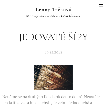
Lenny Trčková
SEP terapeutka, kinezioložka a holistická koučka
JEDOVATÉ ŠÍPY
15.11.2021
Naučme se na druhých lidech hledat to dobré. Neustále
jen kritizovat a hledat chyby je velmi jednoduchá a