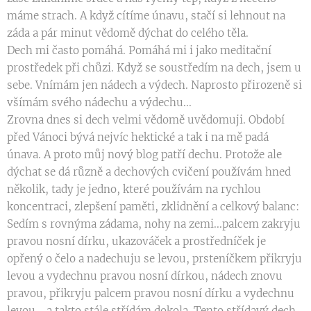
máme strach. A když cítíme únavu, stačí si lehnout na
záda a pár minut vědomě dýchat do celého těla.
Dech mi často pomáhá. Pomáhá mi i jako meditační
prostředek při chůzi. Když se soustředím na dech, jsem u
sebe. Vnímám jen nádech a výdech. Naprosto přirozeně si
všímám svého nádechu a výdechu...
Zrovna dnes si dech velmi vědomě uvědomuji. Období
před Vánoci bývá nejvíc hektické a tak i na mě padá
únava. A proto můj nový blog patří dechu. Protože ale
dýchat se dá různě a dechových cvičení používám hned
několik, tady je jedno, které používám na rychlou
koncentraci, zlepšení paměti, zklidnění a celkový balanc:
Sedím s rovnýma zádama, nohy na zemi...palcem zakryju
pravou nosní dírku, ukazováček a prostředníček je
opřený o čelo a nadechuju se levou, prsteníčkem přikryju
levou a vydechnu pravou nosní dírkou, nádech znovu
pravou, přikryju palcem pravou nosní dírku a vydechnu
levou....a takto stále střídám dokola. Tento střídavý dech