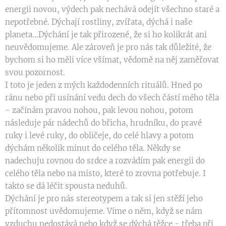
energii novou, výdech pak nechává odejít všechno staré a
nepotřebné. Dýchají rostliny, zvířata, dýchá i naše
planeta...Dýchání je tak přirozené, že si ho kolikrát ani
neuvědomujeme. Ale zároveň je pro nás tak důležité, že
bychom si ho měli více všímat, vědomě na něj zaměřovat
svou pozornost.
I toto je jeden z mých každodenních rituálů. Hned po
ránu nebo při usínání vedu dech do všech částí mého těla
- začínám pravou nohou, pak levou nohou, potom
následuje pár nádechů do břicha, hrudníku, do pravé
ruky i levé ruky, do obličeje, do celé hlavy a potom
dýchám několik minut do celého těla. Někdy se
nadechuju rovnou do srdce a rozvádím pak energii do
celého těla nebo na místo, které to zrovna potřebuje. I
takto se dá léčit spousta neduhů.
Dýchání je pro nás stereotypem a tak si jen stěží jeho
přítomnost uvědomujeme. Víme o něm, když se nám
vzduchu nedostává nebo když se dýchá těžce - třeba při