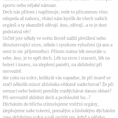
sportu nebo nějaké námaze.
Dech nás přitom i napřimuje, vede tu přirozenou vlnu
odspoda až nahoru, vhání nám kyslík do všech našich
orgánů a ty okamžitě ožívají. Ano, ožívají...a to je dost
podstatná věc!
Určitě jste někdy ve svém životě zažili přetížení nebo
dlouhotrvající stres, někdo i syndrom vyhoření (já ano a
není to nic příjemného). Přitom máme lék neustále u
sebe. Ano, je to opět dech. Lék na stres i starosti, lék na
bolest i únavu, na zlepšení paměti, na zklidnění při
nervozitě.
Ale ruku na srdce, kolikrát vás napadne, že při únavě se
stačí několik minut zhluboka vědomě nadechovat? Že při
nemoci nebo bolesti pomůže rozdýchávat danou oblast?
Při nervozitě zklidnit dech a prohloubit ho...?
Dýcháním do břicha stimulujeme vnitřní orgány,
zlepšujeme naše trávení, pomalým a hlubokým dýcháním
zase zklidníme srdce a náš rychlý tep, když z něčeho