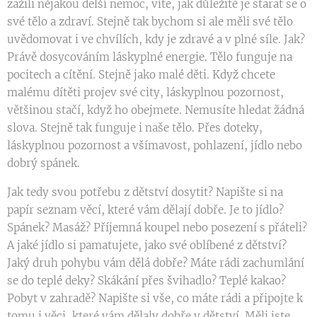
zažili nějakou delší nemoc, víte, jak důležité je starat se o
své tělo a zdraví. Stejně tak bychom si ale měli své tělo
uvědomovat i ve chvílích, kdy je zdravé a v plné síle. Jak?
Právě dosycováním láskyplné energie. Tělo funguje na
pocitech a cítění. Stejně jako malé děti. Když chcete
malému dítěti projev své city, láskyplnou pozornost,
většinou stačí, když ho obejmete. Nemusíte hledat žádná
slova. Stejně tak funguje i naše tělo. Přes doteky,
láskyplnou pozornost a všímavost, pohlazení, jídlo nebo
dobrý spánek.
Jak tedy svou potřebu z dětství dosytit? Napište si na
papír seznam věcí, které vám dělají dobře. Je to jídlo?
Spánek? Masáž? Příjemná koupel nebo posezení s přáteli?
A jaké jídlo si pamatujete, jako své oblíbené z dětství?
Jaký druh pohybu vám dělá dobře? Máte rádi zachumlání
se do teplé deky? Skákání přes švihadlo? Teplé kakao?
Pobyt v zahradě? Napište si vše, co máte rádi a připojte k
tomu i věci, které vám dělaly dobře v dětství. Měli jste