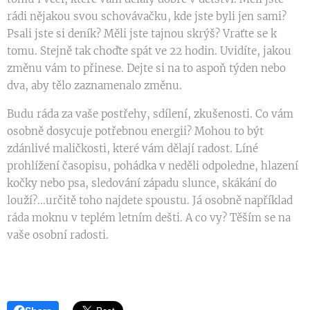
rádi nějakou svou schovávačku, kde jste byli jen sami?
Psali jste si deník? Měli jste tajnou skrýš? Vraťte se k
tomu. Stejně tak choďte spát ve 22 hodin. Uvidíte, jakou
změnu vám to přinese. Dejte si na to aspoň týden nebo
dva, aby tělo zaznamenalo změnu.
Budu ráda za vaše postřehy, sdílení, zkušenosti. Co vám
osobně dosycuje potřebnou energii? Mohou to být
zdánlivé maličkosti, které vám dělají radost. Líné
prohlížení časopisu, pohádka v neděli odpoledne, hlazení
kočky nebo psa, sledování západu slunce, skákání do
louží?...určitě toho najdete spoustu. Já osobně například
ráda moknu v teplém letním dešti. A co vy? Těším se na
vaše osobní radosti.