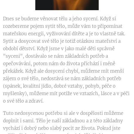
Dnes se budeme věnovat tělu a jeho sycení. Když si
rozebereme pojem sytit tělo, může vám to připomínat
mateřskou energii, vyživování dítěte a je to vlastně tak.
Sytit a dosycovat své tělo je totiž otázkou mateřství a
období dětství. Když jsme v jako malé děti správně
"syceni", dostávalo se nám základních potřeb a
opečováváni, potom nám do života přichází i méně
překážek. Když ale dosycení chybí, můžeme mít menší
zájem o své tělo, nedostává se nám základních potřeb
(spánek, kvalitní jídlo, dobré vztahy, pohyb, péče o
myšlenky), můžeme mít potíže ve vztazích, lásce a v péči
o své tělo a zdraví.
Tuto nedosycenou potřebu si ale v dospělosti můžeme
doplnit i sami. Tělo je naší základnou a z této základny
vychází i dobrý nebo slabý pocit ze života. Pokud jste