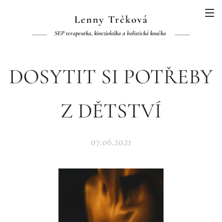
Lenny Trčková
SEP terapeutka, kinezioložka a holistická koučka
DOSYTIT SI POTŘEBY
Z DĚTSTVÍ
07.06.2021