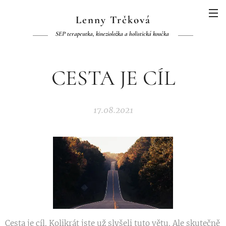
Lenny Trčková
SEP terapeutka, kinezioložka a holistická koučka
CESTA JE CÍL
17.08.2021
Cesta je cíl. Kolikrát jste už slyšeli tuto větu. Ale skutečně