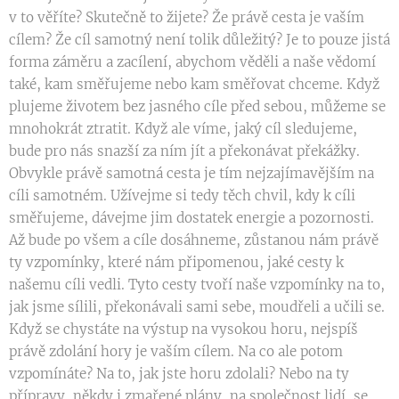
v to věříte? Skutečně to žijete? Že právě cesta je vaším
cílem? Že cíl samotný není tolik důležitý? Je to pouze jistá
forma záměru a zacílení, abychom věděli a naše vědomí
také, kam směřujeme nebo kam směřovat chceme. Když
plujeme životem bez jasného cíle před sebou, můžeme se
mnohokrát ztratit. Když ale víme, jaký cíl sledujeme,
bude pro nás snazší za ním jít a překonávat překážky.
Obvykle právě samotná cesta je tím nejzajímavějším na
cíli samotném. Užívejme si tedy těch chvil, kdy k cíli
směřujeme, dávejme jim dostatek energie a pozornosti.
Až bude po všem a cíle dosáhneme, zůstanou nám právě
ty vzpomínky, které nám připomenou, jaké cesty k
našemu cíli vedli. Tyto cesty tvoří naše vzpomínky na to,
jak jsme sílili, překonávali sami sebe, moudřeli a učili se.
Když se chystáte na výstup na vysokou horu, nejspíš
právě zdolání hory je vaším cílem. Na co ale potom
vzpomínáte? Na to, jak jste horu zdolali? Nebo na ty
přípravy, někdy i zmařené plány, na společnost lidí, se