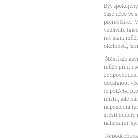
Být spokojený 
čase něco ve 
přemýšlíte... 
vzdáváte hned 
my sami můžem
okolností, jsm
Štěstí ale záv
může přijít i 
zodpovědnost 
dotáhnout věc
Je potřeba pro
místa, kde nám
neposlední řad
štěstí budete
náhodami, syn
Nepodceňujte a