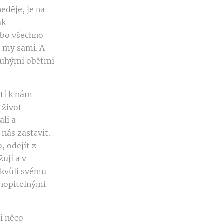
eděje, je na
ak
nebo všechno
ě my sami. A
pouhými oběťmi
stí k nám
 život
ali a
nás zastavit.
, odejít z
ují a v
 kvůli svému
chopitelnými
 i něco