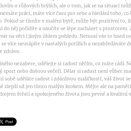
vím o růžových brýlích, ale o tom, jak se na situaci můž
nemáte práci, máte více času pro sebe a hledání toho, co 
. Pokud se tísníte v malém bytě, může být pozitivní to, 
si do něj pořídíte a naučíte se lépe zacházet s prostorem.
ívat na věci i jiným úhlem pohledu. Nemusí vás to hned ro
se více neutápíte v nastalých potížích a nezabředáváte d
je zdrávo.
jiného nezabere, udělejte si radost něčím, co máte rádi. N
ý sport nebo dobrou večeři. Dělat si radost není vůbec ma
i sobě uděláte radost i zdánlivou maličkostí, váš život se
zlepší už jen tímto malým krokem. Mějte ale na paměti
drojem štěstí a spokojeného života jsou pevné a kvalitní 