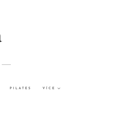
á
PILATES
VÍCE