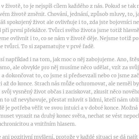
v životě, to je nejspíš cílem každého z nás. Pokud se tak n
svém životě změnit. Chování, jednání, způsob mluvy, to, j
Váš spokojený život ale ovlivňuje i to, zda jste bojovníci 
při první překážce. Tvůrci svého života jsme totiž hlavn
e ovlivnit i to, co se nám v životě děje. Nejsme totiž 
e tvůrci. To si zapamatujte v prvé řadě.
isí například i na tom, jak moc o něj zabojujeme. Ano, ště
samo, ale obvykle pro něj musíme něco udělat, vzít za svůj
a dokončovat to, co jsme si předsevzali nebo co jsme zač
i až do konce. Strach nás může ochromovat, ale neměl by 
 svůj vysněný život občas i zariskovat, zkusit něco nového
 to už nevyhovuje, přestat mluvit s lidmi, kteří nám ubliž
ě je potřeba věřit ve svou intuici a v dobré konce. Možná
 muset vyrazit na druhý konec světa, nechat se vést nepo
chronicitou a vnitřním hlasem.
ni pozitivní myšlení, protože v každé situaci se dá najít