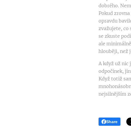
dobrého. Nemlu
Pokud zrovna 
opravdu bavilo
zvažujete, co 
se zkuste pod
ale minimálně 
hlouběji, než 
A když už nic 
odpočinek, jin
Když totiž sam
mnohonásobně 
nejsilnějším z
Share