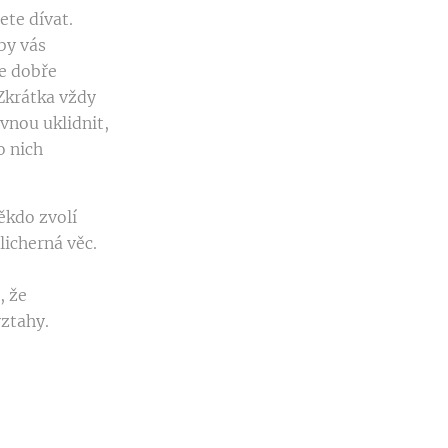
ete dívat.
by vás
že dobře
 Zkrátka vždy
vnou uklidnit,
o nich
ěkdo zvolí
licherná věc.
, že
vztahy.