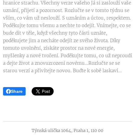
hranice strachu. Všechny verze vašeho Já si zaslouží vaše
uznání, přijetí a pozornost. Rozlučte se v tomto týdnu se
vším, co vám už neslouží. S uznáním a úctou, respektem.
Poděkujte tomu všemu a nechte to odejít. Vnímejte, co se
bude dít v těle, když všechny tyto části uznáte,
poděkujete jim a necháte odejít ze svého života. Díky
tomuto uvolnění, získáte prostor na nové energie,
myšlenky a nové tvoření. Poděkujte tomu, co už neproudí
a dejte život a znovuzrození novému...Rozlučte se se
starou verzí a přivítejte novou. Buďte k sobě laskaví...
Share
Týnská ulička 1064, Praha 1, 110 00