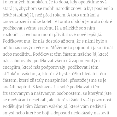
i o temných hloubkách. Je to doba, kdy opouštíme svá
stará já, abychom se mohli narodit znovu a být posílení a
ještě stabilnější, než před rokem. A toto umírání a
znovuzrození může bolet...V tomto období je proto dobré
poděkovat svému starému Já a náležitě se s ním
rozloučit, abychom mohli přivítat své nové lepší Já.
Poděkovat mu, že nás dostalo až sem, že s námi bylo a
učilo nás novým věcem. Můžeme to pojmout i jako rituál
nebo modlitbu. Poděkovat těm částem našeho Já, které
nás sabotovaly, poděkovat všem už zapomenutým
energiím, které nás podporovaly, poděkovat i těm
střípkům vašeho Já, které už byste těžko hledali i těm
částem, které zůstaly nenaplněné, přestože jsme se je
snažili naplnit. S laskavostí k sobě poděkovat i těm
frustrovaným a naštvaným osobnostem, se kterými jste
se možná ani nesetkali, ale které si žádají vaši pozornost.
Poděkujte i těm částem vašeho Já, které vám nedávají
smysl nebo které se bojí a doposud nedokázaly nastavit