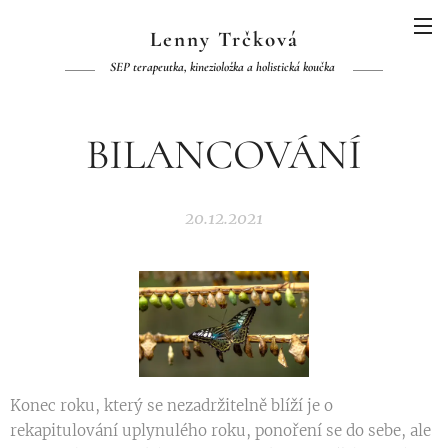
Lenny Trčková
SEP terapeutka, kinezioložka a holistická koučka
BILANCOVÁNÍ
20.12.2021
Konec roku, který se nezadržitelně blíží je o
rekapitulování uplynulého roku, ponoření se do sebe, ale